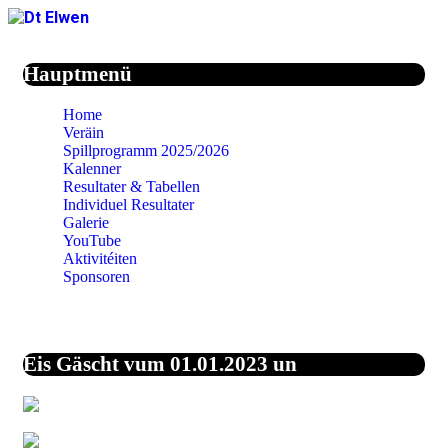
Jahr
Monat
Jahr
Monat
Hauptmenü
Home
Veräin
Spillprogramm 2025/2026
Kalenner
Resultater & Tabellen
Individuel Resultater
Galerie
YouTube
Aktivitéiten
Sponsoren
Eis Gäscht vum 01.01.2023 un
44,0%
Vereinigte Staaten
von Amerika
27,1%
Unbekannt